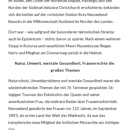
im Süden, den Osten der Nordinsel (Napier, Hastings) und den 
Norden der Südinsel inklusive Christchurch erschütterte, befanden 
sich die beiden auf der vorletzten Station ihres Neuseeland-
Besuchs in der Millionenstadt Auckland im Norden des Landes. 
Dort war – wie aufgrund der besonderen tektonischen Struktur 
auch im Epizentrum – nichts davon zu spüren. Nach einem weiteren 
Stopp in Rotorua und neuerlichen Maori-Nasenküssen fliegen 
Harry und Meghan am Donnerstag zurück in die Heimat.
Natur, Umwelt, mentale Gesundheit, Frauenrechte die 
großen Themen
Naturschutz, Umweltprobleme und mentale Gesundheit waren die 
wiederkehrenden Themen der mit 76 Terminen gespickten 16-
tägigen Tournee des Enkelsohns der Queen und seiner 
amerikanischen Frau, die mehrere Reden über Frauenrechte hielt. 
Neuseeland gewährte den Frauen vor 125 Jahren, im September 
1893, als erstes Land der Welt das Wahlrecht, da war das 
kämpferische neue Mitglied der britischen Monarchie am richtigen 
Ort. 