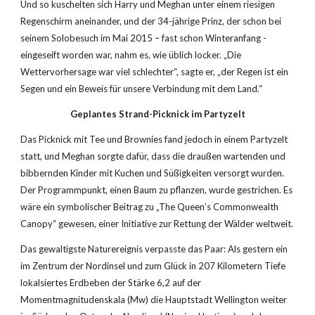
Und so kuschelten sich Harry und Meghan unter einem riesigen 
Regenschirm aneinander, und der 34-jährige Prinz, der schon bei 
seinem Solobesuch im Mai 2015 – fast schon Winteranfang - 
eingeseift worden war, nahm es, wie üblich locker. „Die 
Wettervorhersage war viel schlechter“, sagte er, „der Regen ist ein 
Segen und ein Beweis für unsere Verbindung mit dem Land.“ 
Geplantes Strand-Picknick im Partyzelt
Das Picknick mit Tee und Brownies fand jedoch in einem Partyzelt 
statt, und Meghan sorgte dafür, dass die draußen wartenden und 
bibbernden Kinder mit Kuchen und Süßigkeiten versorgt wurden. 
Der Programmpunkt, einen Baum zu pflanzen, wurde gestrichen. Es 
wäre ein symbolischer Beitrag zu „The Queen’s Commonwealth 
Canopy“ gewesen, einer Initiative zur Rettung der Wälder weltweit.
Das gewaltigste Naturereignis verpasste das Paar: Als gestern ein 
im Zentrum der Nordinsel und zum Glück in 207 Kilometern Tiefe 
lokalsiertes Erdbeben der Stärke 6,2 auf der 
Momentmagnitudenskala (Mw) die Hauptstadt Wellington weiter 