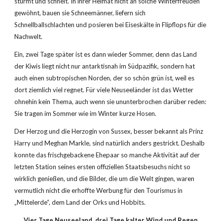
stürmt und schneit. In ihrer Heimat nicht an solche Winterfreuden 
gewöhnt, bauen sie Schneemänner, liefern sich 
Schnellballschlachten und posieren bei Eiseskälte in Flipflops für die 
Nachwelt. 
Ein, zwei Tage später ist es dann wieder Sommer, denn das Land 
der Kiwis liegt nicht nur antarktisnah im Südpazifik, sondern hat 
auch einen subtropischen Norden, der so schön grün ist, weil es 
dort ziemlich viel regnet. Für viele Neuseeländer ist das Wetter 
ohnehin kein Thema, auch wenn sie ununterbrochen darüber reden: 
Sie tragen im Sommer wie im Winter kurze Hosen.
Der Herzog und die Herzogin von Sussex, besser bekannt als Prinz 
Harry und Meghan Markle, sind natürlich anders gestrickt. Deshalb 
konnte das frischgebackene Ehepaar so manche Aktivität auf der 
letzten Station seines ersten offiziellen Staatsbesuchs nicht so 
wirklich genießen, und die Bilder, die um die Welt gingen, waren 
vermutlich nicht die erhoffte Werbung für den Tourismus in 
„Mittelerde“, dem Land der Orks und Hobbits. 
Vier Tage Neuseeland, drei Tage kalter Wind und Regen