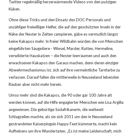
Twitter regelmäßig herzerwärmende Videos von den putzigen 
Küken.
Ohne diese Tricks und den Einsatz des DOC-Personals und 
unzähliger freiwilliger Helfer, die auf den geschützten Inseln in der 
Nähe der Nester in Zelten campieren, gäbe es vermutlich längst 
keine Kakapos mehr. In freier Wildbahn würden die von Menschen 
eingeführten Säugetiere - Wiesel, Marder, Ratten, Hermeline, 
verwilderte Hauskatzen – die Nester leerräumen und auch den 
erwachsenen Kakapos den Garaus machen, denn deren einziger 
Abwehrmechanismus ist, sich auf ihre vermeintliche Tarnfarbe zu 
verlassen. Darauf fallen die mittlerweile in Neuseeland lebenden 
Räuber aber nicht mehr herein. 
Umso mehr sind die Kakapos, die 90 oder gar 100 Jahre alt 
werden können, auf die Hilfe engagierter Menschen wie Lisa Argilla 
angewiesen. Die gebürtige Südafrikanerin, die weltweit 
Schlagzeilen machte, als sie sich 2011 um den in Neuseeland 
gestrandeten Kaiserpinguin Happy Feet kümmerte, macht kein 
Aufhebens um ihre Wundertaten. „Es ist meine Leidenschaft, mich 