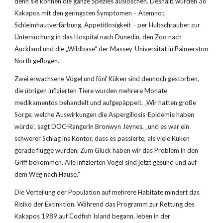
denn sie können die ganze Spezies auslöschen. Deshalb wurden 36 
Kakapos mit den geringsten Symptomen – Atemnot, 
Schleimhautverfärbung, Appetitlosigkeit – per Hubschrauber zur 
Untersuchung in das Hospital nach Dunedin, den Zoo nach 
Auckland und die „Wildbase“ der Massey-Universität in Palmerston 
North geflogen. 
Zwei erwachsene Vögel und fünf Küken sind dennoch gestorben, 
die übrigen infizierten Tiere wurden mehrere Monate 
medikamentös behandelt und aufgepäppelt. „Wir hatten große 
Sorge, welche Auswirkungen die Aspergillosis-Epidemie haben 
würde”, sagt DOC-Rangerin Bronwyn Jeynes, „und es war ein 
schwerer Schlag ins Kontor, dass es passierte, als viele Küken 
gerade flügge wurden. Zum Glück haben wir das Problem in den 
Griff bekommen. Alle infizierten Vögel sind jetzt gesund und auf 
dem Weg nach Hause.“
Die Verteilung der Population auf mehrere Habitate mindert das 
Risiko der Extinktion. Während das Programm zur Rettung des 
Kakapos 1989 auf Codfish Island begann, leben in der 