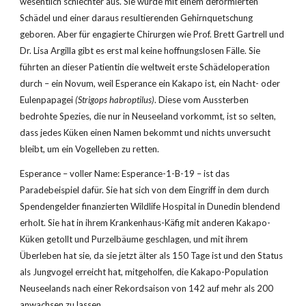
wesentlich schlechter aus. Sie wurde mit einem deformierten 
Schädel und einer daraus resultierenden Gehirnquetschung 
geboren. Aber für engagierte Chirurgen wie Prof. Brett Gartrell und 
Dr. Lisa Argilla gibt es erst mal keine hoffnungslosen Fälle. Sie 
führten an dieser Patientin die weltweit erste Schädeloperation 
durch – ein Novum, weil Esperance ein Kakapo ist, ein Nacht- oder 
Eulenpapagei 
(Strigops habroptilus)
. Diese vom Aussterben 
bedrohte Spezies, die nur in Neuseeland vorkommt, ist so selten, 
dass jedes Küken einen Namen bekommt und nichts unversucht 
bleibt, um ein Vogelleben zu retten.
Esperance – voller Name: Esperance-1-B-19 – ist das 
Paradebeispiel dafür. Sie hat sich von dem Eingriff in dem durch 
Spendengelder finanzierten Wildlife Hospital in Dunedin blendend 
erholt. Sie hat in ihrem Krankenhaus-Käfig mit anderen Kakapo-
Küken getollt und Purzelbäume geschlagen, und mit ihrem 
Überleben hat sie, da sie jetzt älter als 150 Tage ist und den Status 
als Jungvogel erreicht hat, mitgeholfen, die Kakapo-Population 
Neuseelands nach einer Rekordsaison von 142 auf mehr als 200 
anwachsen zu lassen. 