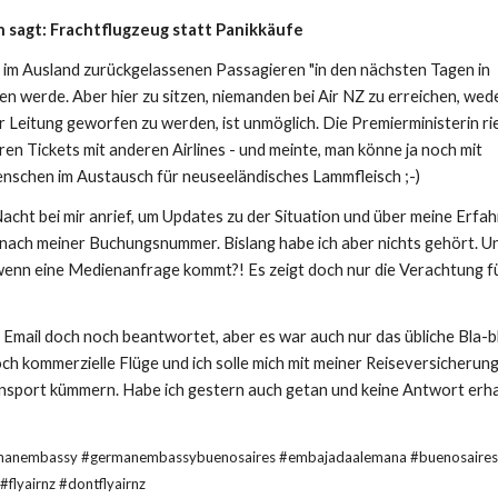
n sagt: Frachtflugzeug statt Panikkäufe
 im Ausland zurückgelassenen Passagieren "in den nächsten Tagen in
 werde. Aber hier zu sitzen, niemanden bei Air NZ zu erreichen, wede
r Leitung geworfen zu werden, ist unmöglich. Die Premierministerin ri
en Tickets mit anderen Airlines - und meinte, man könne ja noch mit
nschen im Austausch für neuseeländisches Lammfleisch ;-)
acht bei mir anrief, um Updates zu der Situation und über meine Erfa
r nach meiner Buchungsnummer. Bislang habe ich aber nichts gehört. 
enn eine Medienanfrage kommt?! Es zeigt doch nur die Verachtung fü
Email doch noch beantwortet, aber es war auch nur das übliche Bla-bl
ch kommerzielle Flüge und ich solle mich mit meiner Reiseversicherung
nsport kümmern. Habe ich gestern auch getan und keine Antwort erha
ermanembassy #germanembassybuenosaires #embajadaalemana #buenosaires
#flyairnz #dontflyairnz