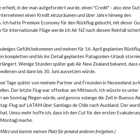
erhielt, in der man aufgefordert wurde, einen "Credit" - also eine Gut
 Unternehmen einen Kredit einzuräumen und über Jahre hinweg den
. Ich hatte Premium Economy für den Rückflug gebucht, mit dieser Gu
 für internationale Flüge werde ich Air NZ nach diesem Reinfall sicherl
mulmiges Gefühl bekommen und meinen für 16. April geplanten Rückflu
 kompletten und bis ins Detail geplanten Patagonien-Urlaub stornie
rlängert. Wenige Stunden später gab Air New Zealand bekannt, dass e
edienen und dann bis 30. Juni aussetzen würde.
m zwei Tage später von meinem Partner und Freunden in Neuseeland zu 
ellen. Der letzte Flug war offenbar am Mittwoch. Ich wüsste es unter
ch am Sonntag fliegen würde, und genoss solange die Zeit in Buenos Ai
ntag-Flug auf LATAM über Santiago de Chile nach Auckland. Der wur
 hat. Umso mehr hoffe ich, dass ich den Cut für den ersten Evakuierun
: Montag) mache.
 März und konnte meinen Platz für jemand anderen freigeben.)