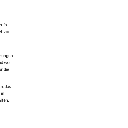
r in
et von
hrungen
Und wo
r die
a, das
 in
lten.