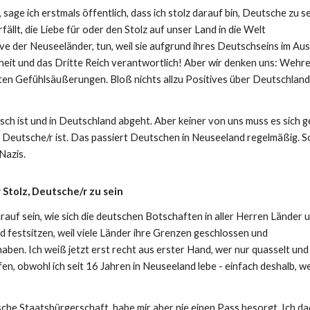
sage ich erstmals öffentlich, dass ich stolz darauf bin, Deutsche zu se
llt, die Liebe für oder den Stolz auf unser Land in die Welt
ve der Neuseeländer, tun, weil sie aufgrund ihres Deutschseins im Au
heit und das Dritte Reich verantwortlich! Aber wir denken uns: Wehr
hten Gefühlsäußerungen. Bloß nichts allzu Positives über Deutschland
tsch ist und in Deutschland abgeht. Aber keiner von uns muss es sich g
ie Deutsche/r ist. Das passiert Deutschen in Neuseeland regelmäßig. S
Nazis.
 Stolz, Deutsche/r zu sein
rauf sein, wie sich die deutschen Botschaften in aller Herren Länder 
festsitzen, weil viele Länder ihre Grenzen geschlossen und
haben. Ich weiß jetzt erst recht aus erster Hand, wer nur quasselt un
n, obwohl ich seit 16 Jahren in Neuseeland lebe - einfach deshalb, wei
sche Staatsbürgerschaft, habe mir aber nie einen Pass besorgt. Ich d