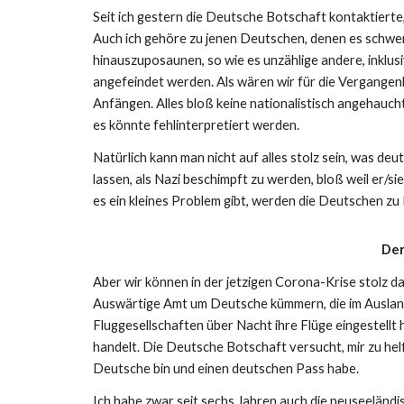
Seit ich gestern die Deutsche Botschaft kontaktierte, 
Auch ich gehöre zu jenen Deutschen, denen es schwerfä
hinauszuposaunen, so wie es unzählige andere, inklusi
angefeindet werden. Als wären wir für die Vergangen
Anfängen. Alles bloß keine nationalistisch angehauc
es könnte fehlinterpretiert werden.
Natürlich kann man nicht auf alles stolz sein, was deu
lassen, als Nazi beschimpft zu werden, bloß weil er/s
es ein kleines Problem gibt, werden die Deutschen zu 
Der
Aber wir können in der jetzigen Corona-Krise stolz da
Auswärtige Amt um Deutsche kümmern, die im Ausland 
Fluggesellschaften über Nacht ihre Flüge eingestellt 
handelt. Die Deutsche Botschaft versucht, mir zu helfe
Deutsche bin und einen deutschen Pass habe.
Ich habe zwar seit sechs Jahren auch die neuseeländi