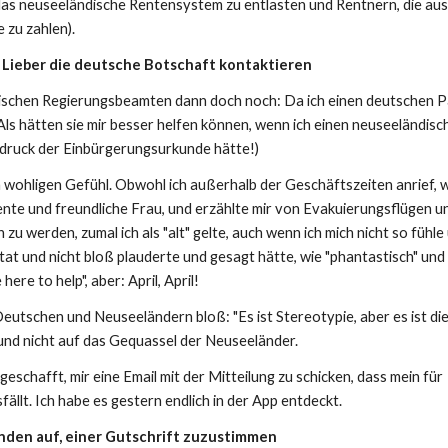
 das neuseeländische Rentensystem zu entlasten und Rentnern, die au
 zu zahlen).
 Lieber die deutsche Botschaft kontaktieren
dischen Regierungsbeamten dann doch noch: Da ich einen deutschen 
(Als hätten sie mir besser helfen können, wenn ich einen neuseeländisc
sdruck der Einbürgerungsurkunde hätte!)
em wohligen Gefühl. Obwohl ich außerhalb der Geschäftszeiten anrief, 
nte und freundliche Frau, und erzählte mir von Evakuierungsflügen u
 werden, zumal ich als "alt" gelte, auch wenn ich mich nicht so fühle
at und nicht bloß plauderte und gesagt hätte, wie "phantastisch" und
ere to help", aber: April, April!
utschen und Neuseeländern bloß: "Es ist Stereotypie, aber es ist di
 und nicht auf das Gequassel der Neuseeländer.
geschafft, mir eine Email mit der Mitteilung zu schicken, dass mein für
llt. Ich habe es gestern endlich in der App entdeckt.
nden auf, einer Gutschrift zuzustimmen