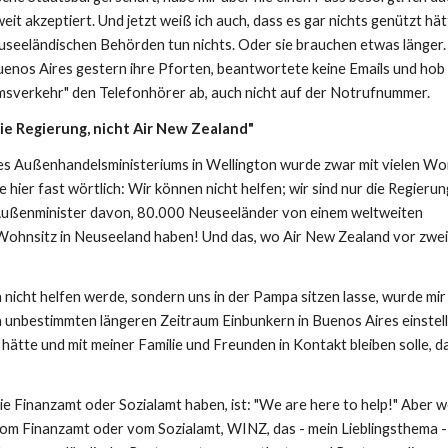
it akzeptiert. Und jetzt weiß ich auch, dass es gar nichts genützt hät
euseeländischen Behörden tun nichts. Oder sie brauchen etwas länger.
Buenos Aires gestern ihre Pforten, beantwortete keine Emails und hob 
umsverkehr" den Telefonhörer ab, auch nicht auf der Notrufnummer.
die Regierung, nicht Air New Zealand"
des Außenhandelsministeriums in Wellington wurde zwar mit vielen Wo
e hier fast wörtlich: Wir können nicht helfen; wir sind nur die Regieru
 Außenminister davon, 80.000 Neuseeländer von einem weltweiten
n Wohnsitz in Neuseeland haben! Und das, wo Air New Zealand vor zwe
 nicht helfen werde, sondern uns in der Pampa sitzen lasse, wurde mir
 unbestimmten längeren Zeitraum Einbunkern in Buenos Aires einstell
 hätte und mit meiner Familie und Freunden in Kontakt bleiben solle, da
wie Finanzamt oder Sozialamt haben, ist: "We are here to help!" Aber 
 vom Finanzamt oder vom Sozialamt, WINZ, das - mein Lieblingsthema -