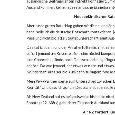
ausländische Beitragsrenten indirekt konfisziert, um
Ausland kommen, keine neuseeländische Einheitsrente
Neuseeländischer Rat:
Aber einen guten Ratschlag gaben mir die neuseelän
habe, solle ich die deutsche Botschaft kontaktieren. 
Pass und nicht bloß die Staatsbürgerschaft samt Au
Das tat ich dann und der Anruf erfüllte mich mit ein
sofort jemand am Krisentelefon, eine höchst kompete
eine Chance bestünde, nach Deutschland ausgeflogen zu
anhöre. Da war jemand, der etwas wusste und etwas t
"wunderbar" alles sei, bloß um dann zu sagen: "We are h
Mein Kiwi-Partner sagte zum Unterschied zwischen De
Realität." Und dass ich auf die Deutschen bauen solle
Air New Zealand hat es beispielsweise bis heute nicht 
Sonntag (22. März) gebuchter Flug nach Auckland ausfä
Air NZ fordert Ku