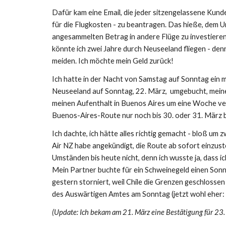
Dafür kam eine Email, die jeder sitzengelassene Kunde 
für die Flugkosten - zu beantragen. Das hieße, dem
angesammelten Betrag in andere Flüge zu investieren
könnte ich zwei Jahre durch Neuseeland fliegen - denn
meiden. Ich möchte mein Geld zurück!
Ich hatte in der Nacht von Samstag auf Sonntag ein 
Neuseeland auf Sonntag, 22. März, umgebucht, meinen
meinen Aufenthalt in Buenos Aires um eine Woche ve
Buenos-Aires-Route nur noch bis 30. oder 31. März b
Ich dachte, ich hätte alles richtig gemacht - bloß u
Air NZ habe angekündigt, die Route ab sofort einzust
Umständen bis heute nicht, denn ich wusste ja, dass i
Mein Partner buchte für ein Schweinegeld einen Son
gestern storniert, weil Chile die Grenzen geschlossen
des Auswärtigen Amtes am Sonntag (jetzt wohl eher
(Update: Ich bekam am 21. März eine Bestätigung für 23.