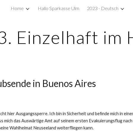
Home
Hallo Sparkasse Ulm
2023 - Deutsch
ip to main content
Skip to navigat
3. Einzelhaft im 
bsende in Buenos Aires
scht hier Ausgangssperre. Ich bin in Sicherheit und befinde mich in ein
dass mich das Auswärtige Amt auf seinem ersten Evakuierungsflug nach
 meine Wahlheimat Neuseeland weiterfliegen kann.