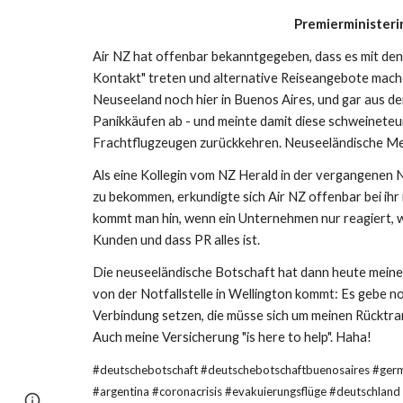
Premierministeri
Air NZ hat offenbar bekanntgegeben, dass es mit den
Kontakt" treten und alternative Reiseangebote machen
Neuseeland noch hier in Buenos Aires, und gar aus de
Panikkäufen ab - und meinte damit diese schweineteur
Frachtflugzeugen zurückkehren. Neuseeländische Me
Als eine Kollegin vom NZ Herald in der vergangenen N
zu bekommen, erkundigte sich Air NZ offenbar bei ih
kommt man hin, wenn ein Unternehmen nur reagiert, w
Kunden und dass PR alles ist.
Die neuseeländische Botschaft hat dann heute meine 
von der Notfallstelle in Wellington kommt: Es gebe no
Verbindung setzen, die müsse sich um meinen Rücktra
Auch meine Versicherung "is here to help". Haha!
#deutschebotschaft #deutschebotschaftbuenosaires #g
#argentina #coronacrisis #evakuierungsflüge #deutschland 
Page
Report abuse