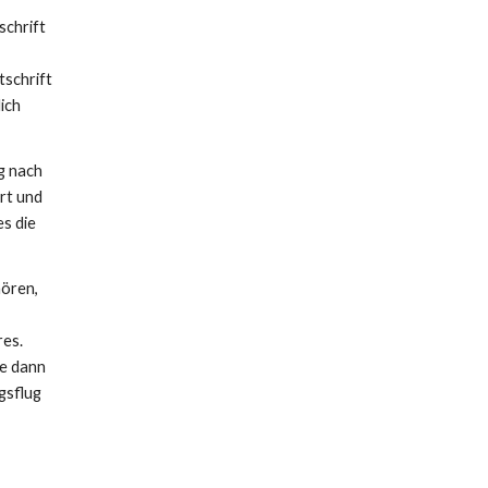
schrift
tschrift
ich
g nach
rt und
s die
hören,
res.
de dann
gsflug