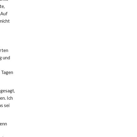
te,
 Auf
nicht
rten
ng und
i Tagen
 gesagt,
en. Ich
s sei
wenn