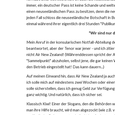
immer, ein deutscher Pass ist keine Schande und weltwe
einen neuseeländischen Pass zu besitzen, denn die n
jeden Fall schloss die neuseeländische Botschaft in 
einmal während ihrer eigentlich drei Stunden "Publik
"Wir sind nur 
Mein Anruf in der konsularischen Notfall-Abteilung 
beantwortet, aber der Tenor war jener - und ich zitier
nicht Air New Zealand! (Währenddessen spricht der
"Sammelpunkt" abzuholen, selbst jene, die gar keine
den Betrieb eingestellt hat! Das kann dauern...)
Auf meinen Einwand hin, dass Air New Zealand ja auch
ich solle mich auf mindestens zwei Wochen oder einen
solle sicherstellen, dass ich genug Geld zur Verfügung
ganz wichtig. Und natürlich, dass ich sicher sei.
Klassisch Kiwi! Einer der Slogans, den die Behörden 
man ihre Hilfe braucht, wird man abgezockt (wie z.B.