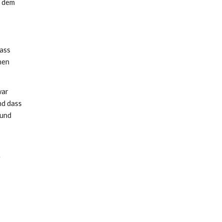
s dem
Pass
hen
war
nd dass
 und
e