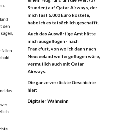
in.
Stunden) auf Qatar Airways, der
mich fast 6.000 Euro kostete,
sland
habe ich es tatsächlich geschafft.
et den
 sagen,
Auch das Auswärtige Amt hätte
mich ausgeflogen - nach
Frankfurt, von wo ich dann nach
efallen
Neuseeland weitergeflogen wäre,
obald
vermutlich auch mit Qatar
Airways.
Die ganze verrückte Geschichte
hier:
und das
Digitaler Wahnsinn
d wer
l ich
achte